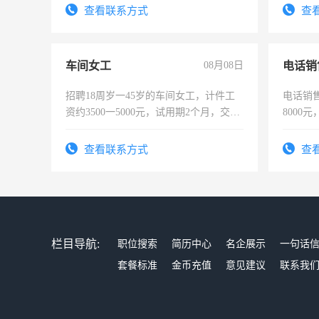
查看联系方式
查
车间女工
08月08日
电话销
招聘18周岁一45岁的车间女工，计件工
电话销售
资约3500一5000元，试用期2个月，交五
8000
险，有年薪假，年底福利
查看联系方式
查
栏目导航:
职位搜索
简历中心
名企展示
一句话
套餐标准
金币充值
意见建议
联系我