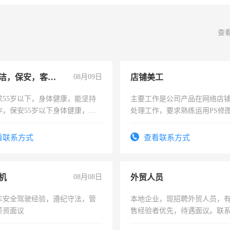
查
急招保洁，保安，客服，工程
08月09日
店铺美工
求55岁以下，身体健康，能坚持
主要工作是公司产品在网络店
作，保安55岁以下身体健康，有
处理工作，要求熟练运用PS修图
形象端庄，遵纪守法，无犯罪记
作时间每天8小时，待遇优厚。
服要求45岁以下高中以上文化，
看联系方式
查看联系方式
工作认真，性格开朗有良好沟通
工程，懂水电维修。
机
08月08日
外贸人员
车安全驾驶经验，遵纪守法，管
本地企业，现招聘外贸人员，
薪资面议
售经验者优先，待遇面议。联