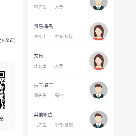
李先生
·
大专
贸易/采购
朱女士
·
中专/技校
10金币)
文员
沈女士
·
大专
技工/普工
邓先生
·
高中
其他职位
息
马先生
·
中专/技校