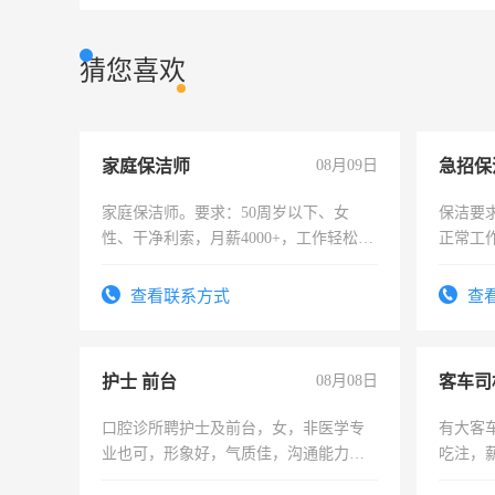
猜您喜欢
家庭保洁师
08月09日
家庭保洁师。要求：50周岁以下、女
保洁要
性、干净利索，月薪4000+，工作轻松，
正常工
时间灵活，不需坐班，适合宝妈、全职
责任心
太太等。
录，客
查看联系方式
查
懂电脑
能力，
护士 前台
08月08日
客车司
口腔诊所聘护士及前台，女，非医学专
有大客
业也可，形象好，气质佳，沟通能力
吃注，
强。面试，周日休息。